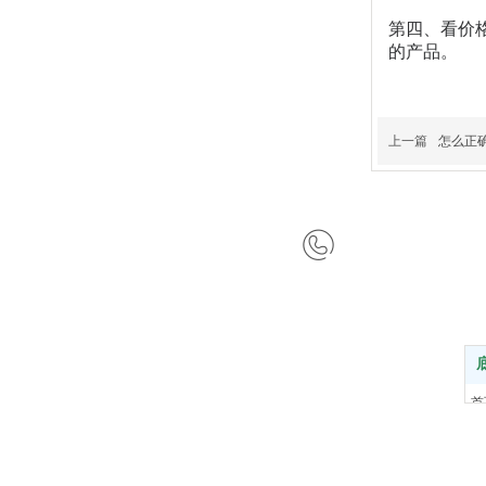
第四、看价
的产品。
上一篇
怎么正
咨询热
首
深圳市宏中格
关
产
新