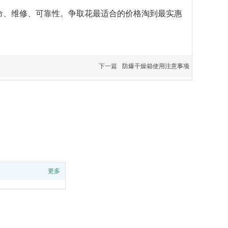
命、维修、可靠性。争取花最适合的价格淘到最实惠
下一篇
防爆干燥箱使用注意事项
更多
扫一扫查看手机站
粤ICP备16069748号-9